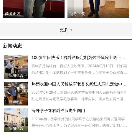
商务正装
商务正装
更多
新闻动态
100岁生日快乐！君爵洋服定制为钟世镇院士送上百岁生日祝福
​百年岁月铸经典，百岁人生映华章。2024年7月13日，我们君
爵洋服定制小团队接到了一个重要任务，为即将举办百岁寿辰
新闻动态
的钟世镇院士量身定制一套西服套装，一件珍贵的高定弹力衬
热烈欢迎中国人民解放军老首长阎红志同志定做中山装
衫，202
​2024年6月28号，期待已久的老首长即中国人民解放军海军阎
红志阎首长与毛敬学毛政委等一行亲自从广州来到东莞市君爵
新闻动态
服饰有限公司旗下君爵洋服定制虎门定制店指导工作，体验并
海外学子穿君爵洋服走出国门
量身定制了
2023年初，留学海外的陈同学终于在疫情结束后可以返回学
校开开心心去上学，为了纪念这一开心时刻，他决定定制几套
新闻动态
西服，一方面学校有场合需要，另外一方面也要参加社会实践