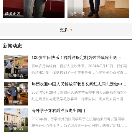
商务正装
商务正装
更多
新闻动态
100岁生日快乐！君爵洋服定制为钟世镇院士送上百岁生日祝福
​百年岁月铸经典，百岁人生映华章。2024年7月13日，我们君
爵洋服定制小团队接到了一个重要任务，为即将举办百岁寿辰
新闻动态
的钟世镇院士量身定制一套西服套装，一件珍贵的高定弹力衬
热烈欢迎中国人民解放军老首长阎红志同志定做中山装
衫，202
​2024年6月28号，期待已久的老首长即中国人民解放军海军阎
红志阎首长与毛敬学毛政委等一行亲自从广州来到东莞市君爵
新闻动态
服饰有限公司旗下君爵洋服定制虎门定制店指导工作，体验并
海外学子穿君爵洋服走出国门
量身定制了
2023年初，留学海外的陈同学终于在疫情结束后可以返回学
校开开心心去上学，为了纪念这一开心时刻，他决定定制几套
新闻动态
西服，一方面学校有场合需要，另外一方面也要参加社会实践