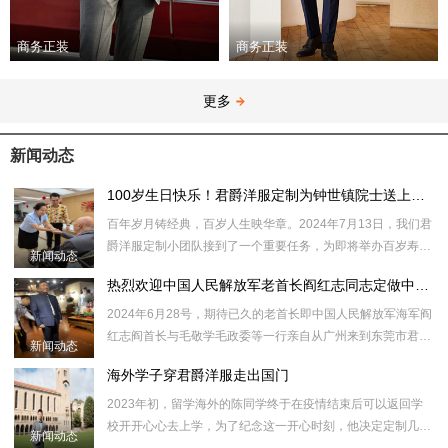
商务正装
商务正装
更多
新闻动态
100岁生日快乐！君爵洋服定制为钟世镇院士送上百岁生日祝福
​百年岁月铸经典，百岁人生映华章。2024年7月13日，我们君
爵洋服定制小团队接到了一个重要任务，为即将举办百岁寿辰
新闻动态
的钟世镇院士量身定制一套西服套装，一件珍贵的高定弹力衬
热烈欢迎中国人民解放军老首长阎红志同志定做中山装
衫，202
​2024年6月28号，期待已久的老首长即中国人民解放军海军阎
红志阎首长与毛敬学毛政委等一行亲自从广州来到东莞市君爵
新闻动态
服饰有限公司旗下君爵洋服定制虎门定制店指导工作，体验并
海外学子穿君爵洋服走出国门
量身定制了
2023年初，留学海外的陈同学终于在疫情结束后可以返回学
校开开心心去上学，为了纪念这一开心时刻，他决定定制几套
新闻动态
西服，一方面学校有场合需要，另外一方面也要参加社会实践